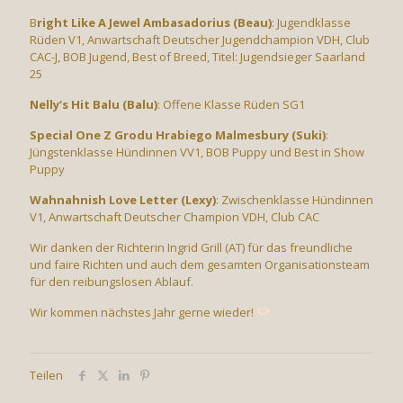
B
right Like A Jewel Ambasadorius (Beau)
: Jugendklasse
Rüden V1, Anwartschaft Deutscher Jugendchampion VDH, Club
CAC-J, BOB Jugend, Best of Breed, Titel: Jugendsieger Saarland
25
Nelly‘s Hit Balu (Balu)
: Offene Klasse Rüden SG1
Special One Z Grodu Hrabiego Malmesbury (Suki)
:
Jüngstenklasse Hündinnen VV1, BOB Puppy und Best in Show
Puppy
Wahnahnish Love Letter (Lexy)
: Zwischenklasse Hündinnen
V1, Anwartschaft Deutscher Champion VDH, Club CAC
Wir danken der Richterin Ingrid Grill (AT) für das freundliche
und faire Richten und auch dem gesamten Organisationsteam
für den reibungslosen Ablauf.
Wir kommen nächstes Jahr gerne wieder!
Teilen