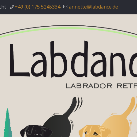
cht
+49 (0) 175 5245334
annette@labdance.de