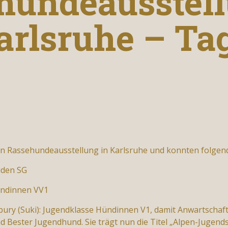
hundeausstell
arlsruhe – Tag
en Rassehundeausstellung in Karlsruhe und konnten folgend
Rüden SG
Hündinnen VV1
ury (Suki): Jugendklasse Hündinnen V1, damit Anwartscha
 Bester Jugendhund. Sie trägt nun die Titel „Alpen-Jugend