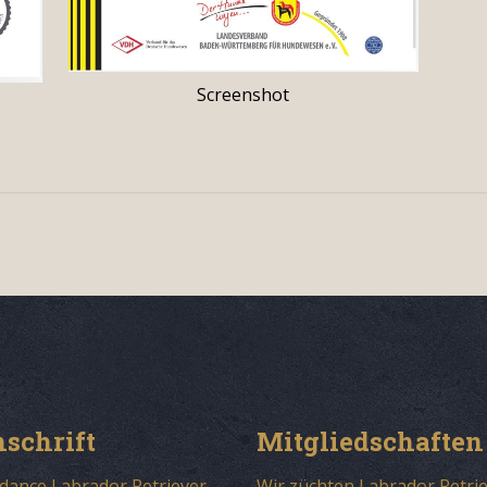
Screenshot
schrift
Mitgliedschaften
dance Labrador Retriever
Wir züchten Labrador Retri