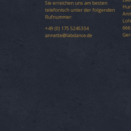
Sie erreichen uns am besten
Hun
telefonisch unter der folgenden
Ann
Rufnummer:
Loh
666
+49 (0) 175 5245334
Ge
annette@labdance.de