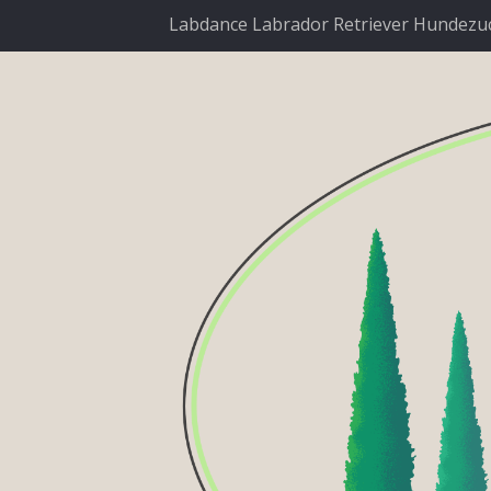
Labdance Labrador Retriever Hundezu