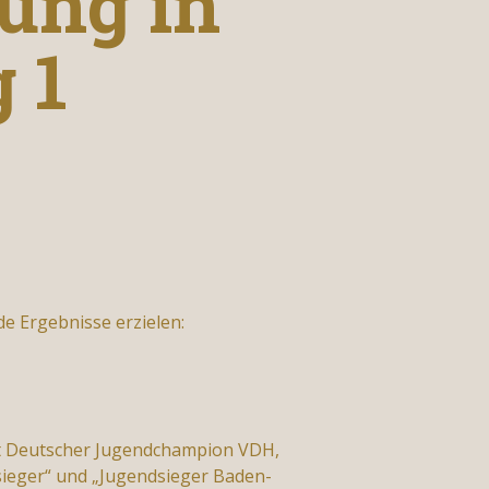
ung in
 1
e Ergebnisse erzielen:
ft Deutscher Jugendchampion VDH,
sieger“ und „Jugendsieger Baden-